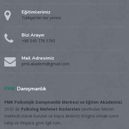
Eğitimlerimiz
Türkiye'nin her yerine
Bizi Arayın
+90 545 776 5765
Mail Adresimiz
pmk.akademi@gmail.com
PMK
Danışmanlık
PMK Psikolojik Danışmanlık Merkezi ve Eğitim Akademisi
,
2020’ de
Psikolog Mehmet Kızılarslan
tarafından Mersin
merkezli olarak kurulan ve başta Akdeniz Bölgesi olmak üzere
talep ve ihtiyaca göre ilgili tüm..