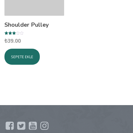
Shoulder Pulley
5
₺
39.00
üzerinden
3.00
oy aldı
SEPETE EKLE